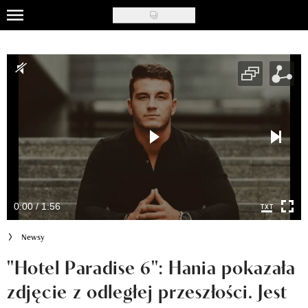
Skip
to
Uroda
main
content
Moda
Ślub i wesele
Styl życia
Nasze akcje
Inspiracje
0:00 / 1:56
Recenzje kosmetyków
Newsy
Klub Recenzentki
"Hotel Paradise 6": Hania pokazała
zdjęcie z odległej przeszłości. Jest
Newsy