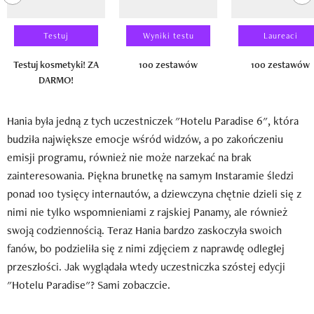
Testuj
Wyniki testu
Laureaci
Testuj kosmetyki! ZA
100 zestawów
100 zestawów
DARMO!
Hania była jedną z tych uczestniczek "Hotelu Paradise 6", która
budziła największe emocje wśród widzów, a po zakończeniu
emisji programu, również nie może narzekać na brak
zainteresowania. Piękna brunetkę na samym Instaramie śledzi
ponad 100 tysięcy internautów, a dziewczyna chętnie dzieli się z
nimi nie tylko wspomnieniami z rajskiej Panamy, ale również
swoją codziennością. Teraz Hania bardzo zaskoczyła swoich
fanów, bo podzieliła się z nimi zdjęciem z naprawdę odległej
przeszłości. Jak wyglądała wtedy uczestniczka szóstej edycji
"Hotelu Paradise"? Sami zobaczcie.