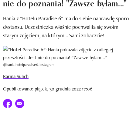
nie do poznania! "Zawsze byłam..."
Newsletter
Hania z "Hotelu Paradise 6" ma do siebie naprawdę sporo
Wizaz Summer Influ School
dystansu. Uczestniczka właśnie pochwaliła się swoim
Mój profil / Zarejestruj się
starym zdjęciem, na którym... Sami zobaczcie!
@hania.hotelparadise6, Instagram
Karina Sulich
Opublikowano: piątek, 30 grudnia 2022 17:06
Udostępnij na facebook
E-mail do przyjaciela