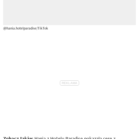
@hania.hotelparadise/TikTok
Zobacz także:
Hania z Hotelu Paradise pokazała cerę z