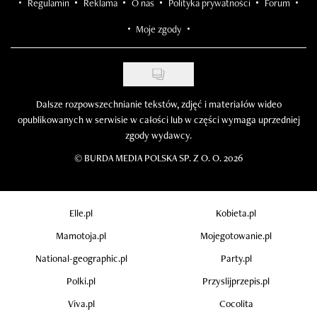
Regulamin
Reklama
O nas
Polityka prywatności
Forum
Moje zgody
Dalsze rozpowszechnianie tekstów, zdjęć i materiałów wideo
opublikowanych w serwisie w całości lub w części wymaga uprzedniej
zgody wydawcy.
©
BURDA MEDIA POLSKA SP. Z O. O. 2026
Elle.pl
Kobieta.pl
Mamotoja.pl
Mojegotowanie.pl
National-geographic.pl
Party.pl
Polki.pl
Przyslijprzepis.pl
Viva.pl
Cocolita