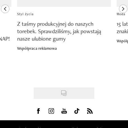
previous element
ne
Styl życia
Moda
Z taśmy produkcyjnej do naszych
15 la
torebek. Sprawdziliśmy, jak powstają
znak
SNAP!
nasze ulubione gumy
Współ
Współpraca reklamowa
Visit us on Facebook
Visit us on Instagram
Visit us on Youtube
Visit us on Tiktok
Visit us on Rss