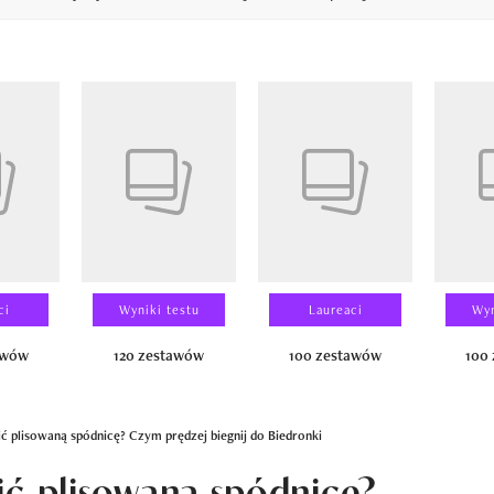
14
ci
Wyniki testu
Laureaci
Wyn
awów
120 zestawów
100 zestawów
100
ić plisowaną spódnicę? Czym prędzej biegnij do Biedronki
ić plisowaną spódnicę?