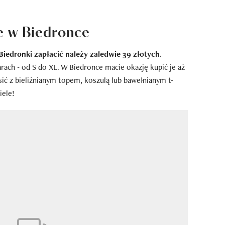
e w Biedronce
edronki zapłacić należy zaledwie 39 złotych
.
ach - od S do XL. W Biedronce macie okazję kupić je aż
ić z bieliźnianym topem, koszulą lub bawełnianym t-
iele!