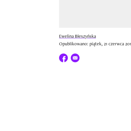
Ewelina Błeszyńska
Opublikowano: piątek, 21 czerwca 20
Udostępnij na facebook
E-mail do przyjaciela