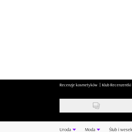
Skip
to
main
content
Recenzje kosmetyków
Klub Recenzentki
Uroda
Moda
Ślub i wesel