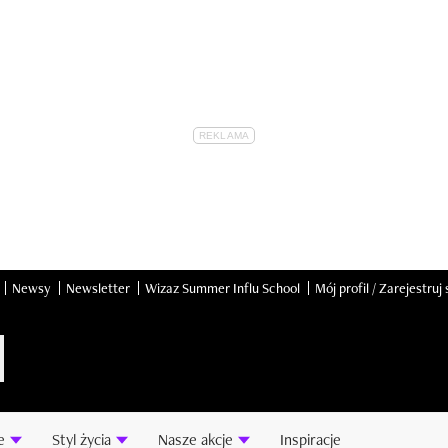
Newsy
Newsletter
Wizaz Summer Influ School
Mój profil / Zarejestruj 
e
Styl życia
Nasze akcje
Inspiracje