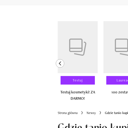
Pokazywanie elementów od 1 do 6 z 
previous element
Wyniki testu
Testuj
Laurea
100 zestawów
Testuj kosmetyki! ZA
100 zest
DARMO!
Strona główna
Newsy
Gdzie tanio kup
Gdzie tanio kup