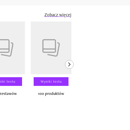
Zobacz więcej
next element
iki testu
Wyniki testu
Wyniki testu
 zestawów
100 produktów
150 zestawów