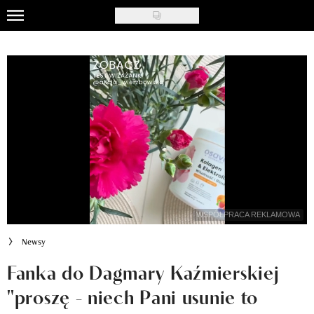
Skip
to
Uroda
main
content
Moda
Ślub i wesele
Styl życia
Nasze akcje
Inspiracje
WSPÓŁPRACA REKLAMOWA
Recenzje kosmetyków
Newsy
Klub Recenzentki
Fanka do Dagmary Kaźmierskiej
"proszę - niech Pani usunie to
Newsy