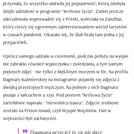
przyznała, to wszystko ułatwiła jej popularność, którą zdobyła
dzięki udziałowi w programie "Królowe życia". Zanim jeszcze
zdecydowała wyprowadzić się z Polski, wyleciała na Zanzibar,
który cieszy się ogromnym zainteresowaniem wśród turystów
w czasach pandemii. Okazało się, że ślub brała tam jedna z jej
przyjaciółek.
Oprócz samego udziału w ceremonii, podczas pobytu na wyspie
nie zabrakło również wypoczynku i zwiedzania, a tym samym
pięknych zdjęć - nie tylko z błękitnym morzem w tle. Na profilu
Dagmary Kaźmierskiej na Instagramie pojawiły się zdjęcia z
dwójką przystojnych mężczyzn. Na jednym z nich Dagmara
pozuje z łańcuchem u szyi. Pod postem "Królowa życia"
żartobliwie napisała - "niewolnica Izaura". Zdjęcie zrobione
zostało na Prison Island, czyli Wyspie Więźniów. Fani w
większości byli zachwyceni.
Dagmara przecież ty się nie dasz