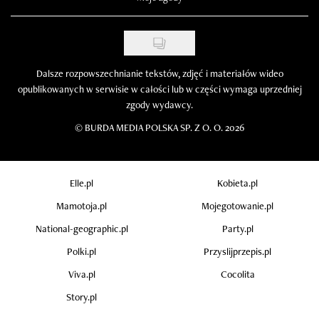
Dalsze rozpowszechnianie tekstów, zdjęć i materiałów wideo
opublikowanych w serwisie w całości lub w części wymaga uprzedniej
zgody wydawcy.
©
BURDA MEDIA POLSKA SP. Z O. O. 2026
Elle.pl
Kobieta.pl
Mamotoja.pl
Mojegotowanie.pl
National-geographic.pl
Party.pl
Polki.pl
Przyslijprzepis.pl
Viva.pl
Cocolita
Story.pl