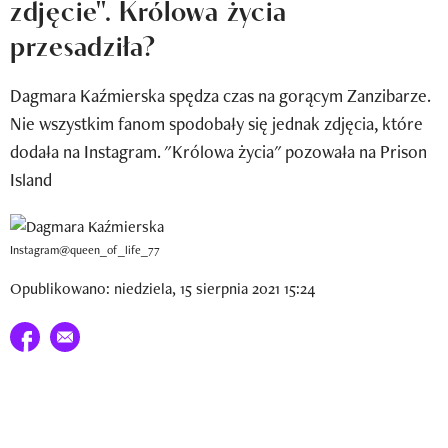
zdjęcie". Królowa życia
Newsletter
przesadziła?
Wizaz Summer Influ School
Dagmara Kaźmierska spędza czas na gorącym Zanzibarze.
Mój profil / Zarejestruj się
Nie wszystkim fanom spodobały się jednak zdjęcia, które
dodała na Instagram. "Królowa życia" pozowała na Prison
Island
Instagram@queen_of_life_77
Opublikowano: niedziela, 15 sierpnia 2021 15:24
Udostępnij na facebook
E-mail do przyjaciela