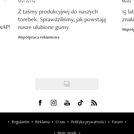
Styl życia
Moda
Z taśmy produkcyjnej do naszych
15 la
torebek. Sprawdziliśmy, jak powstają
znak
SNAP!
nasze ulubione gumy
Współ
Współpraca reklamowa
Visit us on Facebook
Visit us on Instagram
Visit us on Youtube
Visit us on Tiktok
Visit us on Rss
Regulamin
Reklama
O nas
Polityka prywatności
Forum
Moje zgody