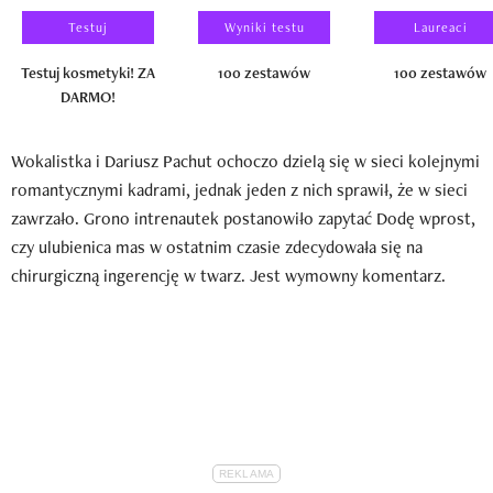
Testuj
Wyniki testu
Laureaci
Testuj kosmetyki! ZA
100 zestawów
100 zestawów
DARMO!
Wokalistka i Dariusz Pachut ochoczo dzielą się w sieci kolejnymi
romantycznymi kadrami, jednak jeden z nich sprawił, że w sieci
zawrzało. Grono intrenautek postanowiło zapytać Dodę wprost,
czy ulubienica mas w ostatnim czasie zdecydowała się na
chirurgiczną ingerencję w twarz. Jest wymowny komentarz.