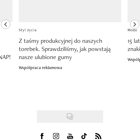
previous element
ne
Styl życia
Moda
Z taśmy produkcyjnej do naszych
15 la
torebek. Sprawdziliśmy, jak powstają
znak
SNAP!
nasze ulubione gumy
Współ
Współpraca reklamowa
Visit us on Facebook
Visit us on Instagram
Visit us on Youtube
Visit us on Tiktok
Visit us on Rss