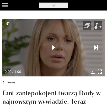
Skip
to
Uroda
main
content
Moda
Ślub i wesele
Styl życia
Nasze akcje
Inspiracje
0:00 / 1:00
Recenzje kosmetyków
Newsy
Klub Recenzentki
Fani zaniepokojeni twarzą Dody w
najnowszym wywiadzie. Teraz
Newsy