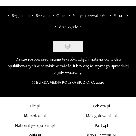
Regulamin
Reklama
O nas
Polityka prywatności
Forum
Moje zgody
Dalsze rozpowszechnianie tekstów, zdjęć i materiałów wideo
opublikowanych w serwisie w całości lub w części wymaga uprzedniej
zgody wydawcy.
©
BURDA MEDIA POLSKA SP. Z O. O. 2026
Elle.pl
Kobieta.pl
Mamotoja.pl
Mojegotowanie.pl
National-geographic.pl
Party.pl
Polki.pl
Przyslijprzepis.pl