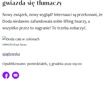
gwiazda się tłumaczy
Newsletter
Nowy związek, nowy wygląd? Internauci są przekonani, że
Wizaz Summer Influ School
Doda niedawno zafundowała sobie lifting twarzy, a
Mój profil / Zarejestruj się
wszystko przez to nagranie! To trzeba zobaczyć.
VIPHOTO/East News
ujaglowska
Opublikowano: poniedziałek, 5 grudnia 2022 09:00
Udostępnij na facebook
E-mail do przyjaciela