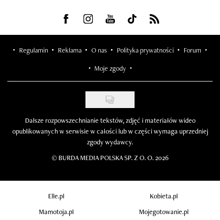
Visit us on Facebook
Visit us on Instagram
Visit us on Youtube
Visit us on Tiktok
Visit us on Rss
Regulamin
Reklama
O nas
Polityka prywatności
Forum
Moje zgody
Dalsze rozpowszechnianie tekstów, zdjęć i materiałów wideo
opublikowanych w serwisie w całości lub w części wymaga uprzedniej
zgody wydawcy.
©
BURDA MEDIA POLSKA SP. Z O. O. 2026
Elle.pl
Kobieta.pl
Mamotoja.pl
Mojegotowanie.pl