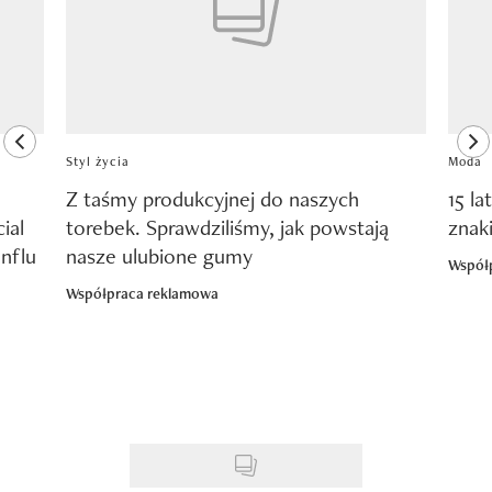
previous element
ne
Styl życia
Moda
Z taśmy produkcyjnej do naszych
15 la
ial
torebek. Sprawdziliśmy, jak powstają
znak
nflu
nasze ulubione gumy
Współ
Współpraca reklamowa