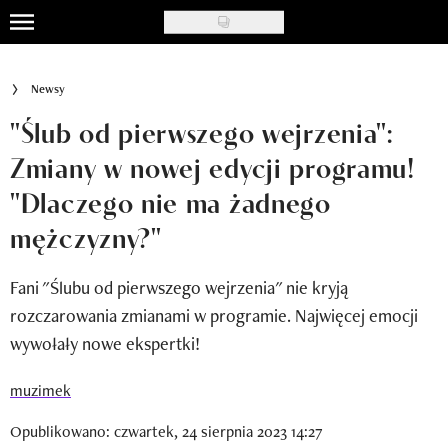
Skip
to
Uroda
main
Newsy
content
Moda
"Ślub od pierwszego wejrzenia":
Ślub i wesele
Zmiany w nowej edycji programu!
"Dlaczego nie ma żadnego
Styl życia
mężczyzny?"
Nasze akcje
Fani "Ślubu od pierwszego wejrzenia" nie kryją
Inspiracje
rozczarowania zmianami w programie. Najwięcej emocji
Recenzje kosmetyków
wywołały nowe ekspertki!
Klub Recenzentki
muzimek
Newsy
Opublikowano: czwartek, 24 sierpnia 2023 14:27