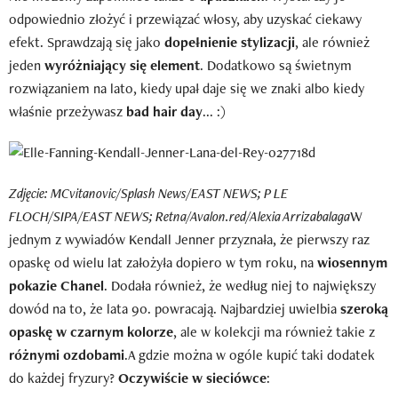
odpowiednio złożyć i przewiązać włosy, aby uzyskać ciekawy
efekt. Sprawdzają się jako
dopełnienie stylizacji
, ale również
jeden
wyróżniający się element
. Dodatkowo są świetnym
rozwiązaniem na lato, kiedy upał daje się we znaki albo kiedy
właśnie przeżywasz
bad hair day
... :)
Zdjęcie: MCvitanovic/Splash News/EAST NEWS; P LE
FLOCH/SIPA/EAST NEWS; Retna/Avalon.red/Alexia Arrizabalaga
W
jednym z wywiadów Kendall Jenner przyznała, że pierwszy raz
opaskę od wielu lat założyła dopiero w tym roku, na
wiosennym
pokazie Chanel
. Dodała również, że według niej to największy
dowód na to, że lata 90. powracają. Najbardziej uwielbia
szeroką
opaskę w czarnym kolorze
, ale w kolekcji ma również takie z
różnymi ozdobami
.A gdzie można w ogóle kupić taki dodatek
do każdej fryzury?
Oczywiście w sieciówce
: