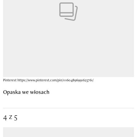
Pinterest https://www.pinterest.com/pin/111604896991623761/
Opaska we włosach
4 z 5