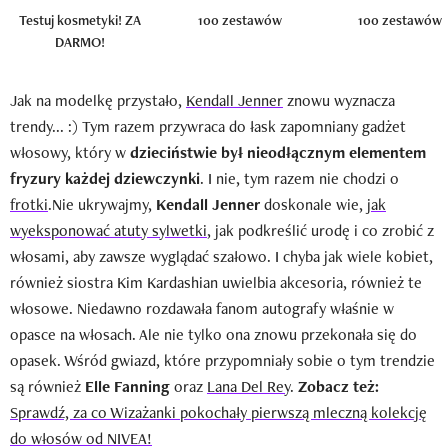
Testuj kosmetyki! ZA
100 zestawów
100 zestawów
DARMO!
Jak na modelkę przystało,
Kendall Jenner
znowu wyznacza
trendy... :) Tym razem przywraca do łask zapomniany gadżet
włosowy, który w
dzieciństwie był nieodłącznym elementem
fryzury każdej dziewczynki
. I nie, tym razem nie chodzi o
frotki
.Nie ukrywajmy,
Kendall Jenner
doskonale wie,
jak
wyeksponować atuty sylwetki
, jak podkreślić urodę i co zrobić z
włosami, aby zawsze wyglądać szałowo. I chyba jak wiele kobiet,
również siostra Kim Kardashian uwielbia akcesoria, również te
włosowe. Niedawno rozdawała fanom autografy właśnie w
opasce na włosach. Ale nie tylko ona znowu przekonała się do
opasek. Wśród gwiazd, które przypomniały sobie o tym trendzie
są również
Elle Fanning
oraz
Lana Del Rey
.
Zobacz też:
Sprawdź, za co Wizażanki pokochały pierwszą mleczną kolekcję
do włosów od NIVEA!