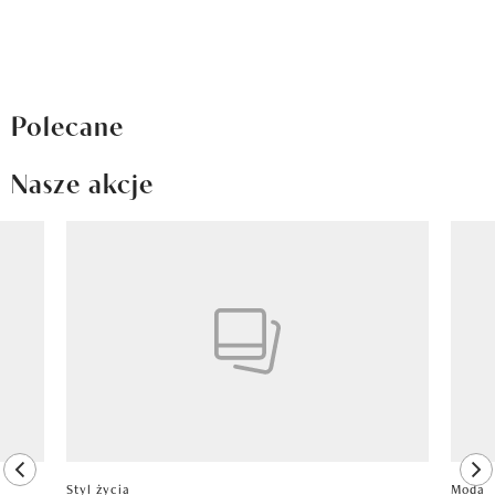
Polecane
Nasze akcje
Pokazywanie elementu 1 z 8
previous element
ne
Styl życia
Moda