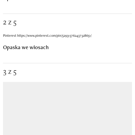
2 z 5
Pinterest https://www.pinterest.com/pin/529313762437328651/
Opaska we włosach
3 z 5