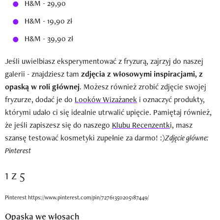
H&M - 29,90
H&M - 19,90 zł
H&M - 39,90 zł
Jeśli uwielbiasz eksperymentować z fryzurą, zajrzyj do naszej
galerii - znajdziesz tam
zdjęcia z włosowymi inspiracjami, z
opaską w roli głównej
. Możesz również zrobić zdjęcie swojej
fryzurze, dodać je do
Looków Wizażanek
i oznaczyć produkty,
którymi udało ci się idealnie utrwalić upięcie. Pamiętaj również,
że jeśli zapiszesz się do naszego
Klubu Recenzentk
i, masz
szansę testować kosmetyki zupełnie za darmo! :)
Zdjęcie główne:
Pinterest
1 z 5
Pinterest https://www.pinterest.com/pin/72761350205187449/
Opaska we włosach