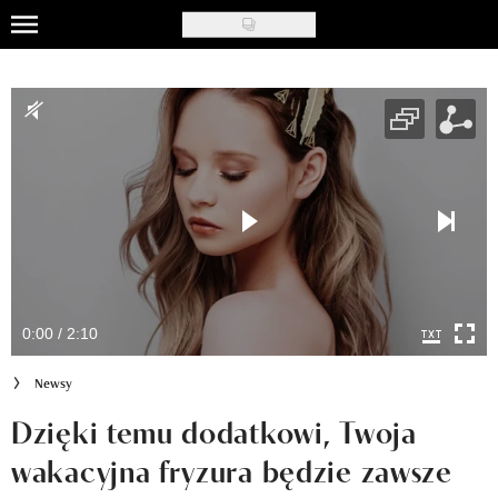
Skip
to
Uroda
main
content
Moda
Ślub i wesele
Styl życia
Nasze akcje
Inspiracje
0:00 / 2:10
Recenzje kosmetyków
Newsy
Klub Recenzentki
Dzięki temu dodatkowi, Twoja
wakacyjna fryzura będzie zawsze
Newsy