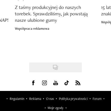
Z taśmy produkcyjnej do naszych
15 la
torebek. Sprawdziliśmy, jak powstają
znak
SNAP!
nasze ulubione gumy
Współ
Współpraca reklamowa
Visit us on Facebook
Visit us on Instagram
Visit us on Youtube
Visit us on Tiktok
Visit us on Rss
Regulamin
Reklama
O nas
Polityka prywatności
Forum
Moje zgody