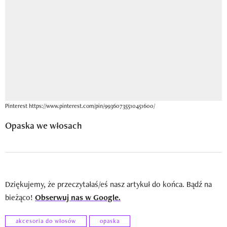
Pinterest https://www.pinterest.com/pin/99360735510451600/
Opaska we włosach
Dziękujemy, że przeczytałaś/eś nasz artykuł do końca. Bądź na
bieżąco!
Obserwuj nas w Google.
akcesoria do włosów
opaska