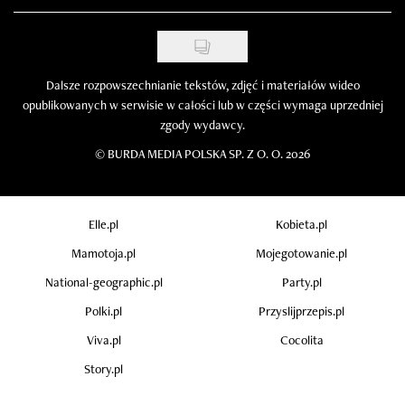
Dalsze rozpowszechnianie tekstów, zdjęć i materiałów wideo
opublikowanych w serwisie w całości lub w części wymaga uprzedniej
zgody wydawcy.
©
BURDA MEDIA POLSKA SP. Z O. O. 2026
Elle.pl
Kobieta.pl
Mamotoja.pl
Mojegotowanie.pl
National-geographic.pl
Party.pl
Polki.pl
Przyslijprzepis.pl
Viva.pl
Cocolita
Story.pl