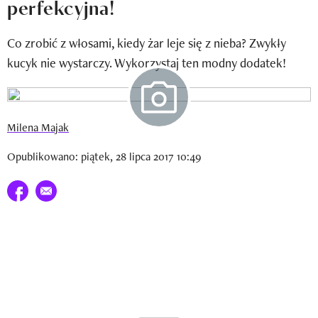
perfekcyjna!
Newsletter
Co zrobić z włosami, kiedy żar leje się z nieba? Zwykły
Wizaz Summer Influ School
kucyk nie wystarczy. Wykorzystaj ten modny dodatek!
Mój profil / Zarejestruj się
Milena Majak
Opublikowano: piątek, 28 lipca 2017 10:49
Udostępnij na facebook
E-mail do przyjaciela