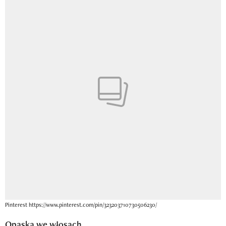
Pinterest https://www.pinterest.com/pin/323203710730506230/
Opaska we włosach