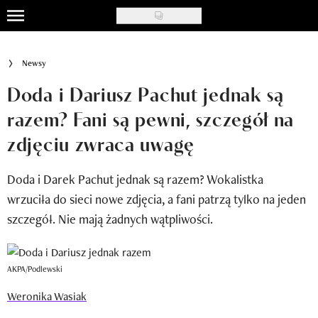
Skip
to
Uroda
main
Newsy
content
Moda
Doda i Dariusz Pachut jednak są
Ślub i wesele
razem? Fani są pewni, szczegół na
zdjęciu zwraca uwagę
Styl życia
Nasze akcje
Doda i Darek Pachut jednak są razem? Wokalistka
wrzuciła do sieci nowe zdjęcia, a fani patrzą tylko na jeden
Inspiracje
szczegół. Nie mają żadnych wątpliwości.
Recenzje kosmetyków
Klub Recenzentki
AKPA/Podlewski
Weronika Wasiak
Newsy