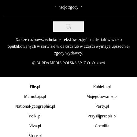
Moje zgody
Dalsze rozpowszechnianie tekstów, zdjęć i materiałów wideo
opublikowanych w serwisie w całości lub w części wymaga uprzedniej
zgody wydawcy.
©
BURDA MEDIA POLSKA SP. Z O. O. 2026
Elle.pl
Kobieta.pl
Mamotoja.pl
Mojegotowanie.pl
National-geographic.pl
Party.pl
Polki.pl
Przyslijprzepis.pl
Viva.pl
Cocolita
Story.pl