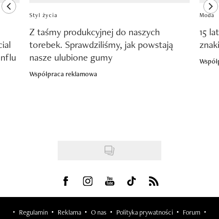
previous element
ne
Styl życia
Moda
Z taśmy produkcyjnej do naszych
15 la
ial
torebek. Sprawdziliśmy, jak powstają
znak
nflu
nasze ulubione gumy
Współ
Współpraca reklamowa
Visit us on Facebook
Visit us on Instagram
Visit us on Youtube
Visit us on Tiktok
Visit us on Rss
Regulamin
Reklama
O nas
Polityka prywatności
Forum