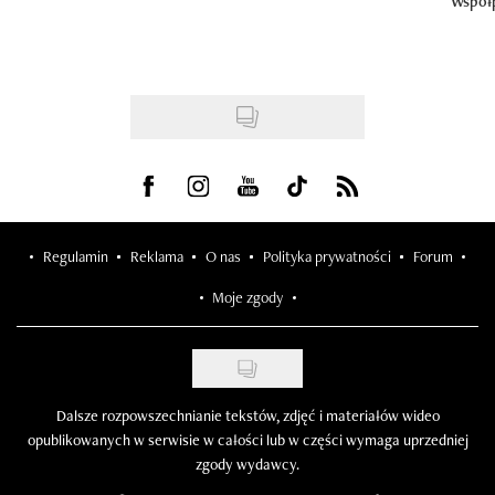
Współ
Visit us on Facebook
Visit us on Instagram
Visit us on Youtube
Visit us on Tiktok
Visit us on Rss
Regulamin
Reklama
O nas
Polityka prywatności
Forum
Moje zgody
Dalsze rozpowszechnianie tekstów, zdjęć i materiałów wideo
opublikowanych w serwisie w całości lub w części wymaga uprzedniej
zgody wydawcy.