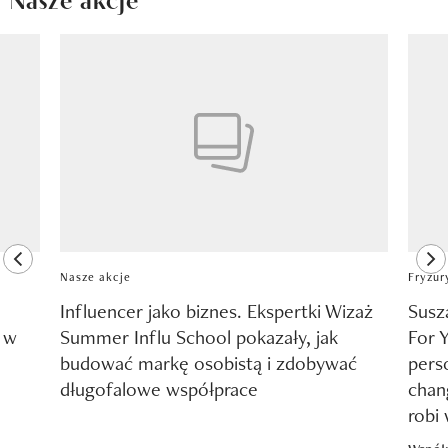
Pokazywanie elementu 1 z 8
previous element
ne
Nasze akcje
Fryzur
Influencer jako biznes. Ekspertki Wizaż
Susz
y w
Summer Influ School pokazały, jak
For 
budować markę osobistą i zdobywać
pers
długofalowe współprace
chang
robi