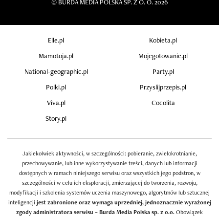
©
BURDA MEDIA POLSKA SP. Z O. O. 2026
Elle.pl
Kobieta.pl
Mamotoja.pl
Mojegotowanie.pl
National-geographic.pl
Party.pl
Polki.pl
Przyslijprzepis.pl
Viva.pl
Cocolita
Story.pl
Jakiekolwiek aktywności, w szczególności: pobieranie, zwielokrotnianie,
przechowywanie, lub inne wykorzystywanie treści, danych lub informacji
dostępnych w ramach niniejszego serwisu oraz wszystkich jego podstron, w
szczególności w celu ich eksploracji, zmierzającej do tworzenia, rozwoju,
modyfikacji i szkolenia systemów uczenia maszynowego, algorytmów lub sztucznej
inteligencji
jest zabronione oraz wymaga uprzedniej, jednoznacznie wyrażonej
zgody administratora serwisu – Burda Media Polska sp. z o.o.
Obowiązek