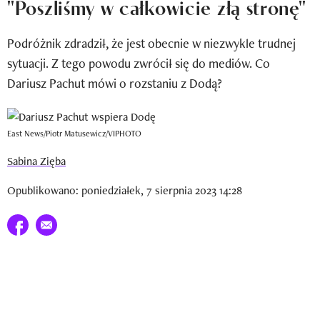
"Poszliśmy w całkowicie złą stronę"
Newsletter
Podróżnik zdradził, że jest obecnie w niezwykle trudnej
Wizaz Summer Influ School
sytuacji. Z tego powodu zwrócił się do mediów. Co
Mój profil / Zarejestruj się
Dariusz Pachut mówi o rozstaniu z Dodą?
East News/Piotr Matusewicz/VIPHOTO
Sabina Zięba
Opublikowano: poniedziałek, 7 sierpnia 2023 14:28
Udostępnij na facebook
E-mail do przyjaciela