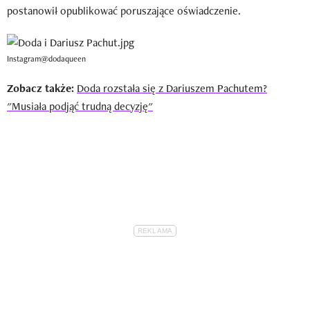
postanowił opublikować poruszające oświadczenie.
Instagram@dodaqueen
Zobacz także:
Doda rozstała się z Dariuszem Pachutem?
"Musiała podjąć trudną decyzję"