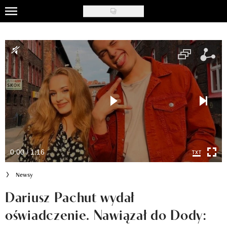
Skip
to
Uroda
main
content
Moda
Ślub i wesele
Styl życia
Nasze akcje
Inspiracje
0:00 / 1:16
Recenzje kosmetyków
Newsy
Klub Recenzentki
Dariusz Pachut wydał
oświadczenie. Nawiązał do Dody:
Newsy