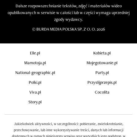
Dalsze rozpowszechnianie tekstów, zdjęć i materiałów wideo
opublikowanych w serwisie w całości lub w części wymaga uprzedniej
zgody wydawcy.
©
BURDA MEDIA POLSKA SP. Z O. O. 2026
Elle.pl
Kobieta.pl
Mamotoja.pl
Mojegotowanie.pl
National-geographic.pl
Party.pl
Polki.pl
Przyslijprzepis.pl
Viva.pl
Cocolita
Story.pl
Jakiekolwiek aktywności, w szczególności: pobieranie, zwielokrotnianie,
przechowywanie, lub inne wykorzystywanie treści, danych lub informacji
dostępnych w ramach niniejszego serwisu oraz wszystkich jego podstron, w