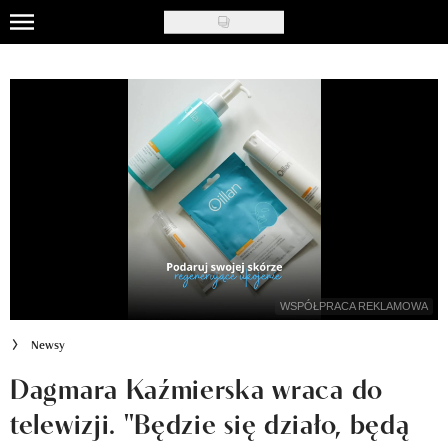
Skip
to
Uroda
main
content
Moda
Ślub i wesele
Styl życia
Nasze akcje
Inspiracje
WSPÓŁPRACA REKLAMOWA
Recenzje kosmetyków
Newsy
Klub Recenzentki
Dagmara Kaźmierska wraca do
telewizji. "Będzie się działo, będą
Newsy