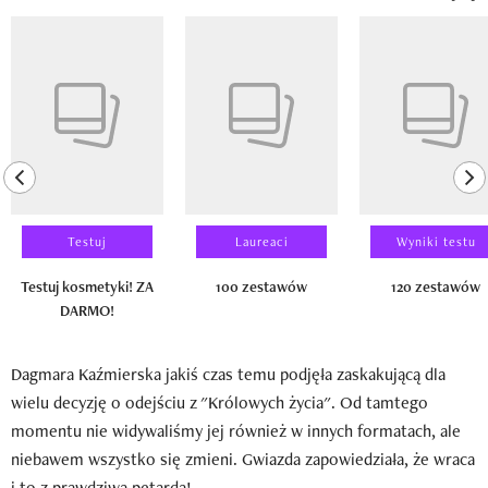
Pokazywanie elementu 1 z 14
previous element
ne
Testuj
Laureaci
Wyniki testu
Testuj kosmetyki! ZA
100 zestawów
120 zestawów
DARMO!
Dagmara Kaźmierska jakiś czas temu podjęła zaskakującą dla
wielu decyzję o odejściu z "Królowych życia". Od tamtego
momentu nie widywaliśmy jej również w innych formatach, ale
niebawem wszystko się zmieni. Gwiazda zapowiedziała, że wraca
i to z prawdziwą petardą!