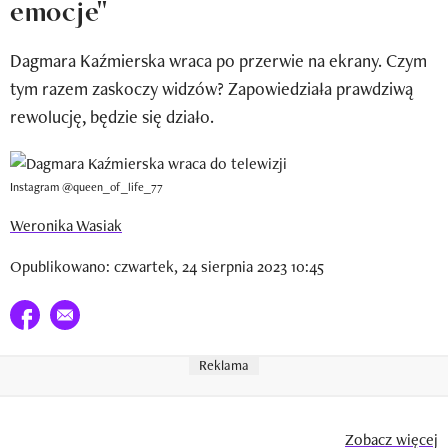
emocje"
Newsletter
Dagmara Kaźmierska wraca po przerwie na ekrany. Czym
Wizaz Summer Influ School
tym razem zaskoczy widzów? Zapowiedziała prawdziwą
Mój profil / Zarejestruj się
rewolucję, będzie się działo.
Instagram @queen_of_life_77
Weronika Wasiak
Opublikowano: czwartek, 24 sierpnia 2023 10:45
Udostępnij na facebook
E-mail do przyjaciela
Reklama
Zobacz więcej