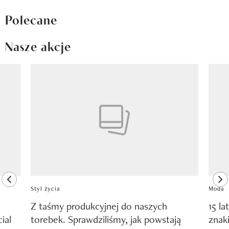
Polecane
Nasze akcje
Pokazywanie elementu 1 z 8
previous element
ne
Styl życia
Moda
Z taśmy produkcyjnej do naszych
15 la
ial
torebek. Sprawdziliśmy, jak powstają
znak