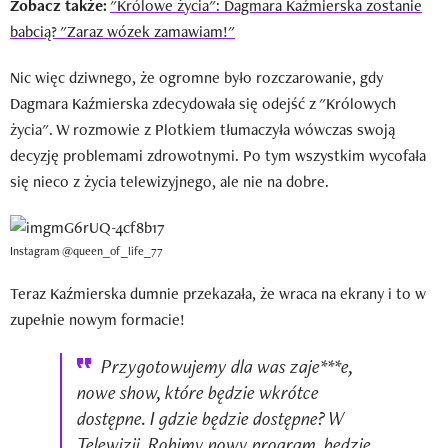
Zobacz także:
"Królowe życia": Dagmara Kaźmierska zostanie
babcią? "Zaraz wózek zamawiam!"
Nic więc dziwnego, że ogromne było rozczarowanie, gdy
Dagmara Kaźmierska zdecydowała się odejść z "Królowych
życia". W rozmowie z Plotkiem tłumaczyła wówczas swoją
decyzję problemami zdrowotnymi. Po tym wszystkim wycofała
się nieco z życia telewizyjnego, ale nie na dobre.
Instagram @queen_of_life_77
Teraz Kaźmierska dumnie przekazała, że wraca na ekrany i to w
zupełnie nowym formacie!
Przygotowujemy dla was zaje***e,
nowe show, które będzie wkrótce
dostępne. I gdzie będzie dostępne? W
Telewizji. Robimy nowy program, będzie