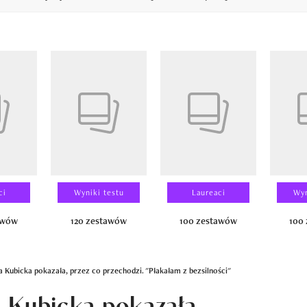
14
ci
Wyniki testu
Laureaci
Wyn
awów
120 zestawów
100 zestawów
100
 Kubicka pokazała, przez co przechodzi. "Płakałam z bezsilności"
 Kubicka pokazała,