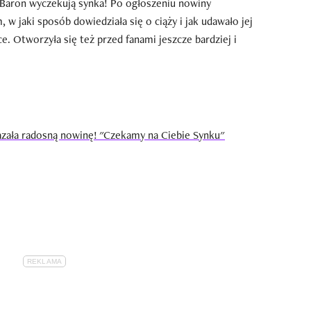
i Baron wyczekują synka! Po ogłoszeniu nowiny
 w jaki sposób dowiedziała się o ciąży i jak udawało jej
e. Otworzyła się też przed fanami jeszcze bardziej i
azała radosną nowinę! "Czekamy na Ciebie Synku"