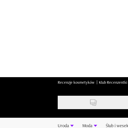
Skip
to
main
content
Recenzje kosmetyków
Klub Recenzentki
Uroda
Moda
Ślub i wesel