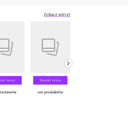
Zobacz więcej
next element
iki testu
Wyniki testu
Wyniki testu
 zestawów
100 produktów
150 zestawów