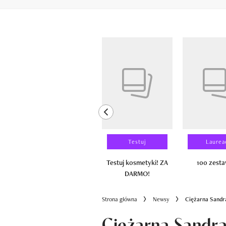
Pokazywanie elementów od 1 do 6 z 
previous element
Wyniki testu
Testuj
Laurea
100 zestawów
Testuj kosmetyki! ZA
100 zest
DARMO!
Strona główna
Newsy
Ciężarna Sandra
Ciężarna Sandra