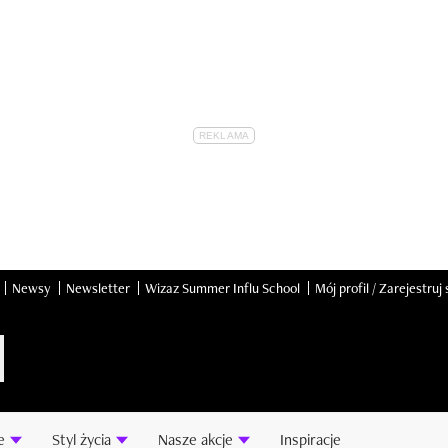
Newsy
Newsletter
Wizaz Summer Influ School
Mój profil / Zarejestruj 
e
Styl życia
Nasze akcje
Inspiracje