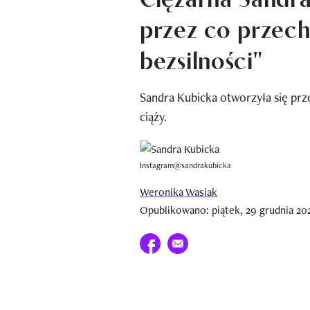
przez co przech
bezsilności"
Sandra Kubicka otworzyła się prz
ciąży.
Instagram@sandrakubicka
Weronika Wasiak
Opublikowano: piątek, 29 grudnia 20
Udostępnij na facebook
E-mail do przyjaciela