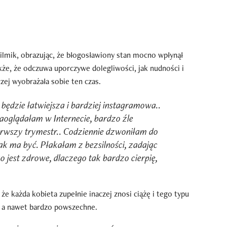
ilmik, obrazując, że błogosławiony stan mocno wpłynął
akże, że odczuwa uporczywe dolegliwości, jak nudności i
zej wyobrażała sobie ten czas.
będzie łatwiejsza i bardziej instagramowa..
naoglądałam w Internecie, bardzo źle
erwszy trymestr.. Codziennie dzwoniłam do
tak ma być. Płakałam z bezsilności, zadając
ko jest zdrowe, dlaczego tak bardzo cierpię,
że każda kobieta zupełnie inaczej znosi ciążę i tego typu
, a nawet bardzo powszechne.