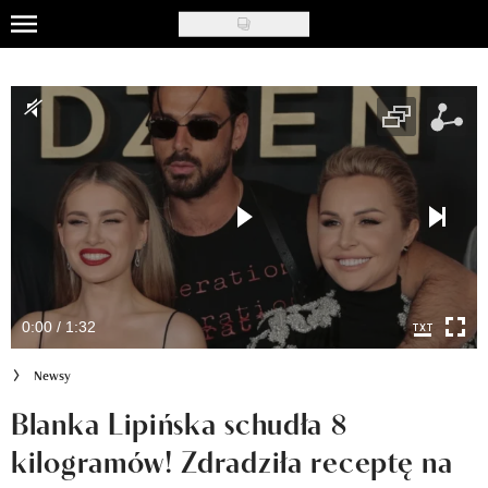
Skip
to
Uroda
main
content
Moda
Ślub i wesele
Styl życia
Nasze akcje
Inspiracje
0:00 / 1:32
Recenzje kosmetyków
Newsy
Klub Recenzentki
Blanka Lipińska schudła 8
kilogramów! Zdradziła receptę na
Newsy