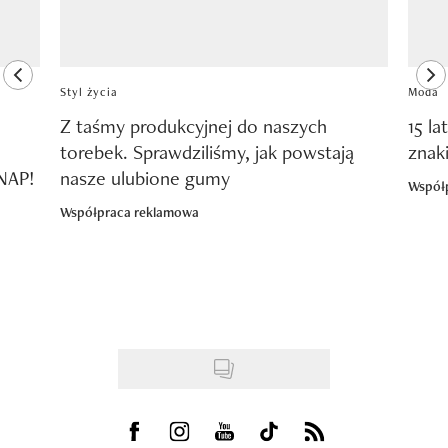
previous element
ne
Styl życia
Moda
Z taśmy produkcyjnej do naszych
15 la
torebek. Sprawdziliśmy, jak powstają
znak
SNAP!
nasze ulubione gumy
Współ
Współpraca reklamowa
Visit us on Facebook
Visit us on Instagram
Visit us on Youtube
Visit us on Tiktok
Visit us on Rss