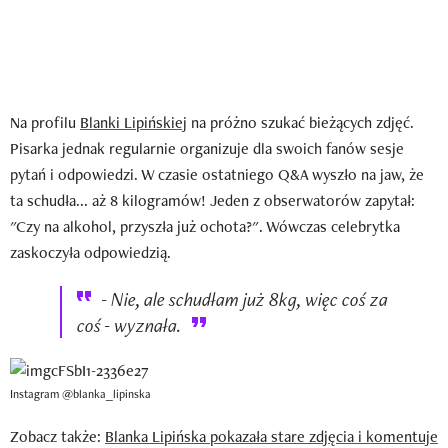
Na profilu
Blanki Lipińskiej
na próżno szukać bieżących zdjęć.
Pisarka jednak regularnie organizuje dla swoich fanów sesje
pytań i odpowiedzi. W czasie ostatniego Q&A wyszło na jaw, że
ta schudła... aż 8 kilogramów! Jeden z obserwatorów zapytał:
"Czy na alkohol, przyszła już ochota?". Wówczas celebrytka
zaskoczyła odpowiedzią.
- Nie, ale schudłam już 8kg, więc coś za
coś - wyznała.
Instagram @blanka_lipinska
Zobacz także:
Blanka Lipińska pokazała stare zdjęcia i komentuje