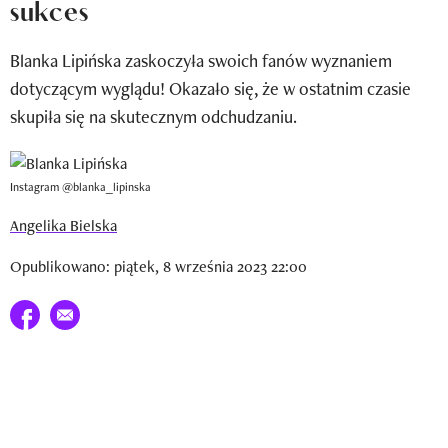
sukces
Newsletter
Blanka Lipińska zaskoczyła swoich fanów wyznaniem
Wizaz Summer Influ School
dotyczącym wyglądu! Okazało się, że w ostatnim czasie
Mój profil / Zarejestruj się
skupiła się na skutecznym odchudzaniu.
Instagram @blanka_lipinska
Angelika Bielska
Opublikowano: piątek, 8 września 2023 22:00
Udostępnij na facebook
E-mail do przyjaciela