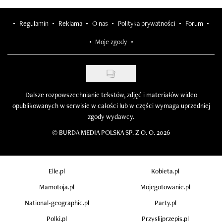
Regulamin
Reklama
O nas
Polityka prywatności
Forum
Moje zgody
Dalsze rozpowszechnianie tekstów, zdjęć i materiałów wideo
opublikowanych w serwisie w całości lub w części wymaga uprzedniej
zgody wydawcy.
©
BURDA MEDIA POLSKA SP. Z O. O. 2026
Elle.pl
Kobieta.pl
Mamotoja.pl
Mojegotowanie.pl
National-geographic.pl
Party.pl
Polki.pl
Przyslijprzepis.pl