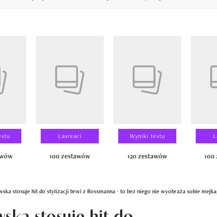
14
estu
Laureaci
Wyniki testu
L
awów
100 zestawów
120 zestawów
100
ka stosuje hit do stylizacji brwi z Rossmanna - to bez niego nie wyobraża sobie mejk
ka stosuje hit do