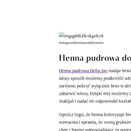
Instagram@aniawendzikowska
Henna pudrowa do
Henna pudrowa Delia 2w1
nadaje brwi
łatwy sposób możemy podkreślić wło
zarówno pokryć wyłącznie brwi w delik
zabarwić włosy. Dzięki niej możemy op
makijaż i nadać im odpowiedni kształ
Oprócz tego, że henna koloryzuje brw
wzmacnia i sprawia, że rosną grubsze
chnę i basmę odpowiadające za popra