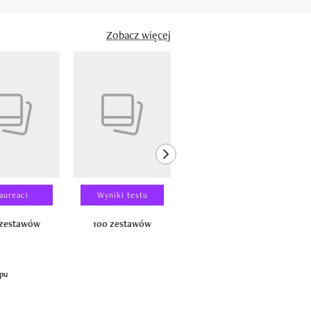
Zobacz więcej
next element
aureaci
Wyniki testu
Wyniki testu
 zestawów
100 zestawów
100 produktów
apu