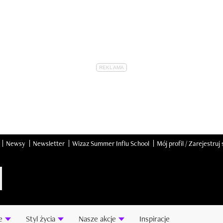
Newsy
Newsletter
Wizaz Summer Influ School
Mój profil / Zarejestruj 
e
Styl życia
Nasze akcje
Inspiracje