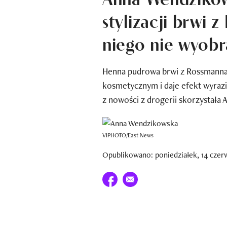
stylizacji brwi 
niego nie wyob
Henna pudrowa brwi z Rossmanna 
kosmetycznym i daje efekt wyrazi
z nowości z drogerii skorzystała
VIPHOTO/East News
Opublikowano: poniedziałek, 14 czer
Udostępnij na facebook
E-mail do przyjaciela