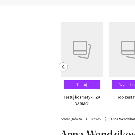
Pokazywanie elementów od 1 do 6 z 
previous element
Laureaci
Testuj
Wyniki t
100 zestawów
Testuj kosmetyki! ZA
100 zest
DARMO!
Strona główna
Newsy
Anna Wendzikows
Anna Wendzikows