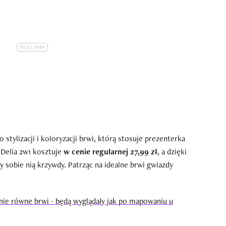
stylizacji i koloryzacji brwi, którą stosuje prezenterka
Delia 2w1 kosztuje
w cenie regularnej 27,99 zł
, a dzięki
y sobie nią krzywdy. Patrząc na idealne brwi gwiazdy
lnie równe brwi - będą wyglądały jak po mapowaniu u