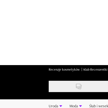
Skip
to
main
content
Recenzje kosmetyków
Klub Recenzentki
Uroda
Moda
Ślub i wesel