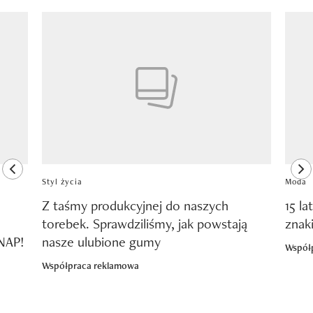
Pokazywanie elementu 1 z 8
previous element
ne
Styl życia
Moda
Z taśmy produkcyjnej do naszych
15 la
torebek. Sprawdziliśmy, jak powstają
znak
SNAP!
nasze ulubione gumy
Współ
Współpraca reklamowa