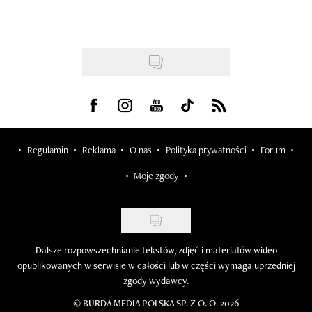
Visit us on Facebook
Visit us on Instagram
Visit us on Youtube
Visit us on Tiktok
Visit us on Rss
Regulamin
Reklama
O nas
Polityka prywatności
Forum
Moje zgody
Dalsze rozpowszechnianie tekstów, zdjęć i materiałów wideo
opublikowanych w serwisie w całości lub w części wymaga uprzedniej
zgody wydawcy.
©
BURDA MEDIA POLSKA SP. Z O. O. 2026