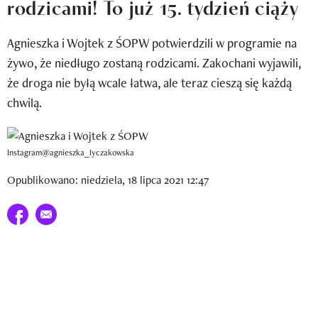
rodzicami! To już 15. tydzień ciąży
Newsletter
Agnieszka i Wojtek z ŚOPW potwierdzili w programie na
Wizaz Summer Influ School
żywo, że niedługo zostaną rodzicami. Zakochani wyjawili,
Mój profil / Zarejestruj się
że droga nie byłą wcale łatwa, ale teraz cieszą się każdą
chwilą.
Instagram@agnieszka_lyczakowska
Opublikowano: niedziela, 18 lipca 2021 12:47
Udostępnij na facebook
E-mail do przyjaciela