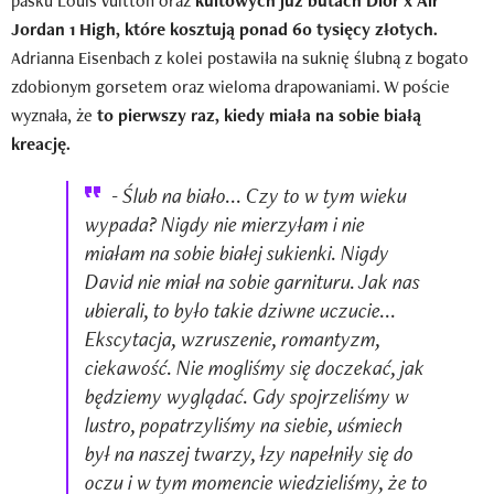
pasku Louis Vuitton oraz
kultowych już butach Dior x Air
Jordan 1 High, które kosztują ponad 60 tysięcy złotych.
Adrianna Eisenbach z kolei postawiła na suknię ślubną z bogato
zdobionym gorsetem oraz wieloma drapowaniami. W poście
wyznała, że
to pierwszy raz, kiedy miała na sobie białą
kreację.
- Ślub na biało... Czy to w tym wieku
wypada? Nigdy nie mierzyłam i nie
miałam na sobie białej sukienki. Nigdy
David nie miał na sobie garnituru. Jak nas
ubierali, to było takie dziwne uczucie...
Ekscytacja, wzruszenie, romantyzm,
ciekawość. Nie mogliśmy się doczekać, jak
będziemy wyglądać. Gdy spojrzeliśmy w
lustro, popatrzyliśmy na siebie, uśmiech
był na naszej twarzy, łzy napełniły się do
oczu i w tym momencie wiedzieliśmy, że to