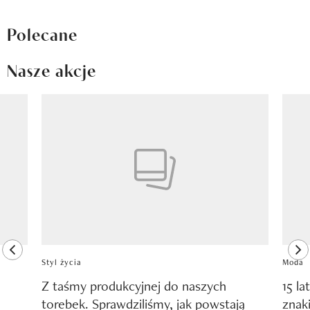
Polecane
Nasze akcje
Pokazywanie elementu 1 z 8
previous element
ne
Styl życia
Moda
Z taśmy produkcyjnej do naszych
15 la
torebek. Sprawdziliśmy, jak powstają
znak