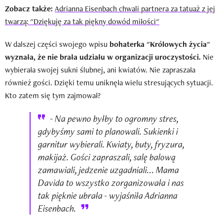
Zobacz także:
Adrianna Eisenbach chwali partnera za tatuaż z jej
twarzą: "Dziękuję za tak piękny dowód miłości"
W dalszej części swojego wpisu
bohaterka "Królowych życia"
wyznała, że nie brała udziału w organizacji uroczystości.
Nie
wybierała swojej sukni ślubnej, ani kwiatów. Nie zapraszała
również gości. Dzięki temu uniknęła wielu stresujących sytuacji.
Kto zatem się tym zajmował?
- Na pewno byłby to ogromny stres,
gdybyśmy sami to planowali. Sukienki i
garnitur wybierali. Kwiaty, buty, fryzura,
makijaż. Gości zapraszali, salę balową
zamawiali, jedzenie uzgadniali... Mama
Davida to wszystko zorganizowała i nas
tak pięknie ubrała - wyjaśniła Adrianna
Eisenbach.