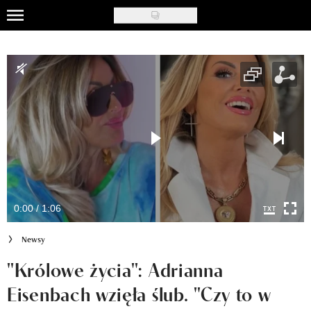
Skip
to
Uroda
main
content
Moda
Ślub i wesele
Styl życia
Nasze akcje
Inspiracje
0:00 / 1:06
Recenzje kosmetyków
Newsy
Klub Recenzentki
"Królowe życia": Adrianna
Eisenbach wzięła ślub. "Czy to w
Newsy