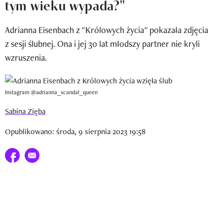
tym wieku wypada?"
Newsletter
Adrianna Eisenbach z "Królowych życia" pokazała zdjęcia
Wizaz Summer Influ School
z sesji ślubnej. Ona i jej 30 lat młodszy partner nie kryli
Mój profil / Zarejestruj się
wzruszenia.
Instagram @adrianna_scandal_queen
Sabina Zięba
Opublikowano: środa, 9 sierpnia 2023 19:58
Udostępnij na facebook
E-mail do przyjaciela