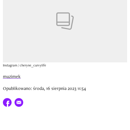
Newsletter
Wizaz Summer Influ School
Mój profil / Zarejestruj się
Instagram / cheryne_curvylife
muzimek
Opublikowano: środa, 16 sierpnia 2023 11:54
Udostępnij na facebook
E-mail do przyjaciela