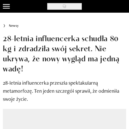
Skip
to
Uroda
main
Newsy
content
Moda
28-letnia influencerka schudła 80
Ślub i wesele
kg i zdradziła swój sekret. Nie
ukrywa, że nowy wygląd ma jedną
Styl życia
wadę!
Nasze akcje
28-letnia influencerka przeszła spektakularną
Inspiracje
metamorfozę. Ten jeden szczegół sprawił, że odmieniła
Recenzje kosmetyków
swoje życie.
Klub Recenzentki
Newsy