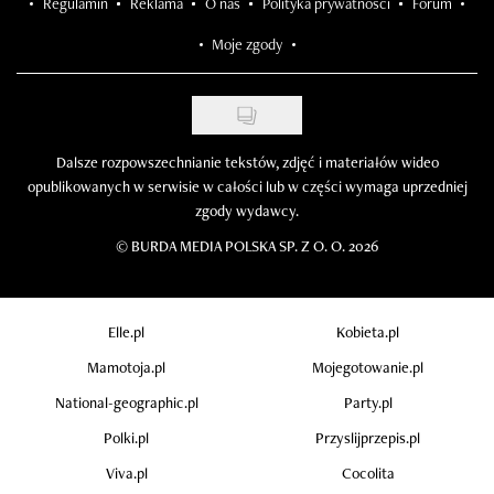
Regulamin
Reklama
O nas
Polityka prywatności
Forum
Moje zgody
Dalsze rozpowszechnianie tekstów, zdjęć i materiałów wideo
opublikowanych w serwisie w całości lub w części wymaga uprzedniej
zgody wydawcy.
©
BURDA MEDIA POLSKA SP. Z O. O. 2026
Elle.pl
Kobieta.pl
Mamotoja.pl
Mojegotowanie.pl
National-geographic.pl
Party.pl
Polki.pl
Przyslijprzepis.pl
Viva.pl
Cocolita